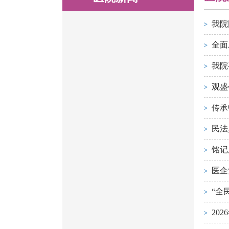
我院
全面
我院
观盛
传承
民法
铭记
医企
“全
20