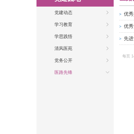
党建动态
优秀
学习教育
优秀
学思践悟
先进
清风医苑
每页
1
党务公开
医路先锋