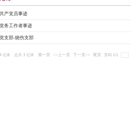
共产党员事迹
党务工作者事迹
党支部-烧伤支部
4
记录
总共
3
记录
第一页
<<上一页
下一页>>
尾页
页码
1
/
1