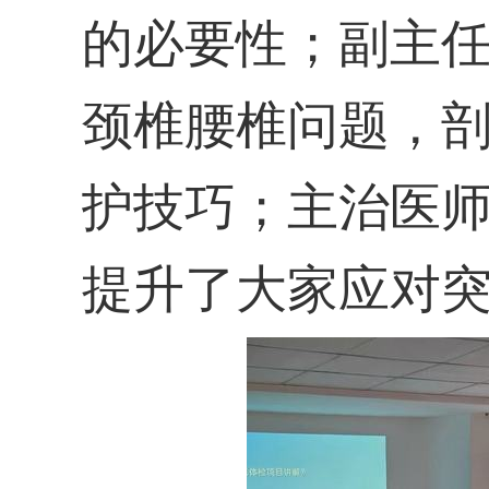
的必要性
；
副主
颈椎腰椎
问题
，
护
技巧
；
主治医
提升了大家应对